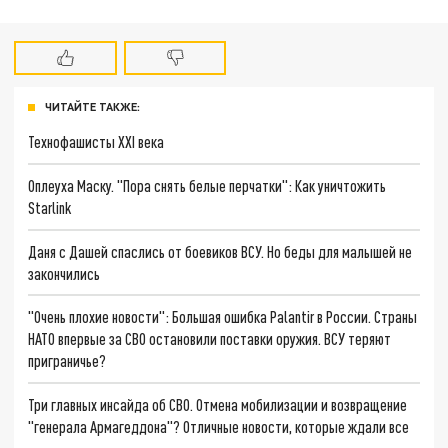
ЧИТАЙТЕ ТАКЖЕ:
Технофашисты XXI века
Оплеуха Маску. "Пора снять белые перчатки": Как уничтожить
Starlink
Даня с Дашей спаслись от боевиков ВСУ. Но беды для малышей не
закончились
"Очень плохие новости": Большая ошибка Palantir в России. Страны
НАТО впервые за СВО остановили поставки оружия. ВСУ теряют
приграничье?
Три главных инсайда об СВО. Отмена мобилизации и возвращение
"генерала Армагеддона"? Отличные новости, которые ждали все