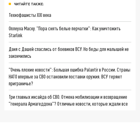
ЧИТАЙТЕ ТАКЖЕ:
Технофашисты XXI века
Оплеуха Маску. "Пора снять белые перчатки": Как уничтожить
Starlink
Даня с Дашей спаслись от боевиков ВСУ. Но беды для малышей не
закончились
"Очень плохие новости": Большая ошибка Palantir в России. Страны
НАТО впервые за СВО остановили поставки оружия. ВСУ теряют
приграничье?
Три главных инсайда об СВО. Отмена мобилизации и возвращение
"генерала Армагеддона"? Отличные новости, которые ждали все