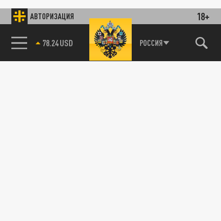
18+
АВТОРИЗАЦИЯ
89.93 EUR
РОССИЯ