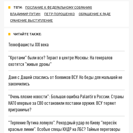
ТЕГИ:
ПОСЛАНИЕ К ФЕДЕРАЛЬНОМУ СОБРАНИЮ
ВЛАДИМИР ПУТИН
ПЕТР ПОРОШЕНКО
ОБРАЩЕНИЕ К РАДЕ
СРАНЕНИЕ ВЫСТУПЛЕНИЕ
ЧИТАЙТЕ ТАКЖЕ:
Технофашисты XXI века
"Кротами" были все? Теракт в центре Москвы: На генералов
охотятся "живые дроны"
Даня с Дашей спаслись от боевиков ВСУ. Но беды для малышей не
закончились
"Очень плохие новости": Большая ошибка Palantir в России. Страны
НАТО впервые за СВО остановили поставки оружия. ВСУ теряют
приграничье?
"Терпение Путина лопнуло". Рекордный удар по Киеву "пересёк
красные линии". Особые спецы КНДР на ЛБС? Тайные переговоры