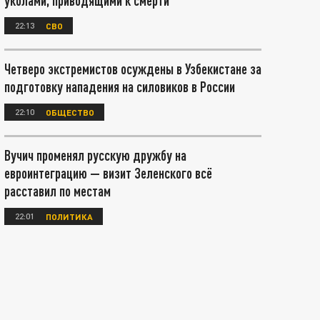
уколами, приводящими к смерти
22:13
СВО
Четверо экстремистов осуждены в Узбекистане за
подготовку нападения на силовиков в России
22:10
ОБЩЕСТВО
Вучич променял русскую дружбу на
евроинтеграцию — визит Зеленского всё
расставил по местам
22:01
ПОЛИТИКА