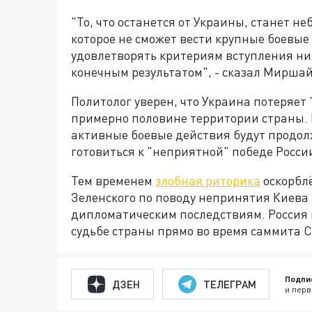
"То, что останется от Украины, станет н
которое не сможет вести крупные боевые
удовлетворять критериям вступления ни в
конечным результатом", - сказал Мирша
Политолог уверен, что Украина потеряет 
примерно половине территории страны.
активные боевые действия будут продолж
готовиться к "неприятной" победе Росси
Тем временем
злобная риторика
оскорбл
Зеленского по поводу непринятия Киева
дипломатическим последствиям. Россия 
судьбе страны прямо во время саммита 
Подпи
ДЗЕН
ТЕЛЕГРАМ
и перв