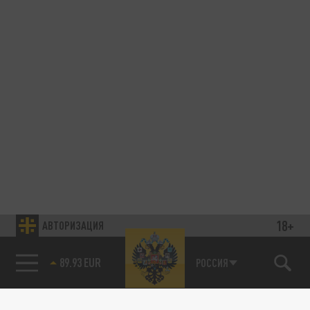
18+
АВТОРИЗАЦИЯ
89.93 EUR
РОССИЯ