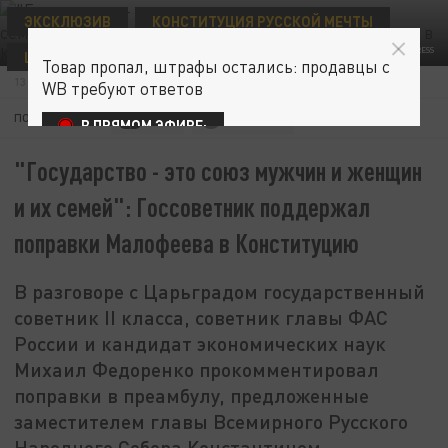
ЭКСКЛЮЗИВ
КОНСТИТУЦИЯ РУССКОЙ МЕЧТЫ
ФОТО: KONSTANTIN KOKOSHKIN/GLOBALLOOKPRESS
ЦЕРКОВЬ И ОБЩЕСТВО
Товар пропал, штрафы остались: продавцы с
13 ФЕВРАЛЯ 14:33
WB требуют ответов
ПОДПИШИТЕСЬ:
В ПРЯМОМ ЭФИРЕ:
"Государство - это союз мужчин и женщин
и их семей": Госсоветник поддержал
поправки Малофеева в Конституцию
В разговоре с Царьградом государственный
советник II класса, советник главы ФАС
России и кандидат экономических наук
Михаил Федоренко прокомментировал
поправки в преамбулу, предложенные
заместителем главы Всемирного Русского
Народного Собора Константином