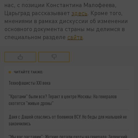
нас, с позиции Константина Малофеева,
Царьград рассказывает
здесь
. Кроме того,
мнениями в рамках дискуссии об изменении
основного документа страны мы делимся в
специальном разделе
сайта
.
ЧИТАЙТЕ ТАКЖЕ:
Технофашисты XXI века
"Кротами" были все? Теракт в центре Москвы: На генералов
охотятся "живые дроны"
Даня с Дашей спаслись от боевиков ВСУ. Но беды для малышей не
закончились
"Мы вас заставим": Жуткие детали охоты на генерала. Зеленский