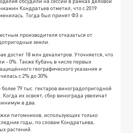
оделия обсудили на сессии в рамках деловой
иамин Кондратьев отметил, что с 2019
менилась. Тогда был принят ФЗ о
местным производителя отказаться от
допригодные земли.
рае достиг 18 млн декалитров. Уточняется, что
и - 0%. Также Кубань в числе первых
защищённого географического указания и
чилась с 2% до 30%.
е более 79 тыс. гектаров виноградопригодной
. Когда их освоят, сбор винограда увеличат
минимум в два.
ержки питомников, использующих только
следние годы, по словам Кондратьева,
ых растений.