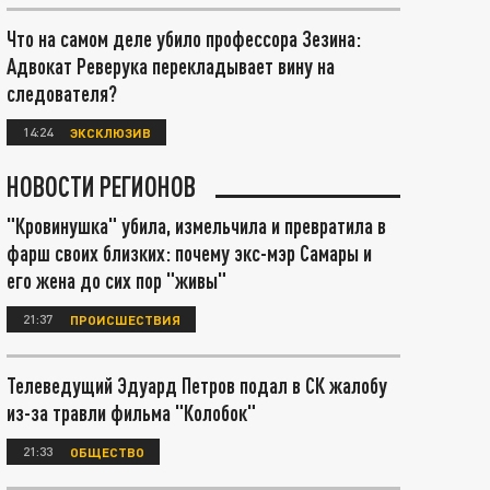
Что на самом деле убило профессора Зезина:
Адвокат Реверука перекладывает вину на
следователя?
14:24
ЭКСКЛЮЗИВ
НОВОСТИ РЕГИОНОВ
"Кровинушка" убила, измельчила и превратила в
фарш своих близких: почему экс-мэр Самары и
его жена до сих пор "живы"
21:37
ПРОИСШЕСТВИЯ
Телеведущий Эдуард Петров подал в СК жалобу
из-за травли фильма "Колобок"
21:33
ОБЩЕСТВО