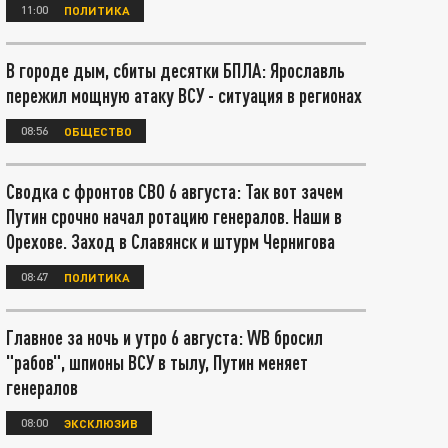
11:00
ПОЛИТИКА
В городе дым, сбиты десятки БПЛА: Ярославль
пережил мощную атаку ВСУ - ситуация в регионах
08:56
ОБЩЕСТВО
Сводка с фронтов СВО 6 августа: Так вот зачем
Путин срочно начал ротацию генералов. Наши в
Орехове. Заход в Славянск и штурм Чернигова
08:47
ПОЛИТИКА
Главное за ночь и утро 6 августа: WB бросил
"рабов", шпионы ВСУ в тылу, Путин меняет
генералов
08:00
ЭКСКЛЮЗИВ