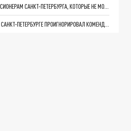
БОЛЬНИЧНЫЙ ДО 15 ЯНВАРЯ: ЧТО ДЕЛАТЬ ПЕНСИОНЕРАМ САНКТ-ПЕТЕРБУРГА, КОТОРЫЕ НЕ МОГУТ РАБОТАТЬ УДАЛЕННО
НАРУШИТЕЛЯМ ПРИДЕТСЯ ПЛАТИТЬ: 21 БАР В САНКТ-ПЕТЕРБУРГЕ ПРОИГНОРИРОВАЛ КОМЕНДАНТСКИЙ ЧАС