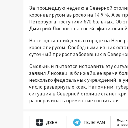
За прошедшую неделю в Северной столиц
коронавирусом выросло на 14,9 %. А за 
Петербурга поступили 570 больных. Об э
Дмитрий Лисовец на своей официальной
На сегодняшний день в городе на Неве ра
коронавирусом. Свободными из них остали
суточный прирост заболевших в Северно
Смольный пытается исправить эту ситу
заявил Лисовец, в ближайшее время бол
несколько федеральных учреждений, а у
число развернутых коек. Напомним, губе
ситуация в Северной столице станет кри
разворачивать временные госпитали.
Подпи
ДЗЕН
ТЕЛЕГРАМ
и перв