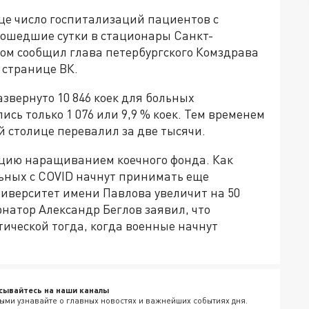
е число госпитализаций пациентов с
прошедшие сутки в стационары Санкт-
том сообщил глава петербургского Комздрава
 странице ВК.
звернуто 10 846 коек для больных
сь только 1 076 или 9,9 % коек. Тем временем
й столице перевалил за две тысячи.
ацию наращиванием коечного фонда. Как
ьных с COVID начнут принимать еще
ниверситет имени Павлова увеличит на 50
рнатор Александр Беглов заявил, что
тической тогда, когда военные начнут
сывайтесь на наши каналы
ыми узнавайте о главных новостях и важнейших событиях дня.