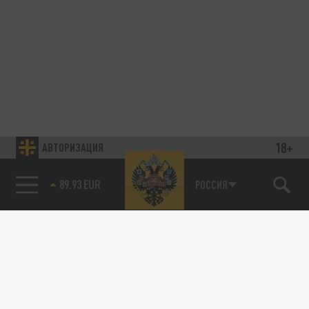
18+
АВТОРИЗАЦИЯ
89.93 EUR
РОССИЯ