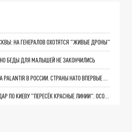
ОСКВЫ: НА ГЕНЕРАЛОВ ОХОТЯТСЯ "ЖИВЫЕ ДРОНЫ"
. НО БЕДЫ ДЛЯ МАЛЫШЕЙ НЕ ЗАКОНЧИЛИСЬ
"ОЧЕНЬ ПЛОХИЕ НОВОСТИ": БОЛЬШАЯ ОШИБКА PALANTIR В РОССИИ. СТРАНЫ НАТО ВПЕРВЫЕ ЗА СВО ОСТАНОВИЛИ ПОСТАВКИ ОРУЖИЯ. ВСУ ТЕРЯЮТ ПРИГРАНИЧЬЕ?
"ТЕРПЕНИЕ ПУТИНА ЛОПНУЛО". РЕКОРДНЫЙ УДАР ПО КИЕВУ "ПЕРЕСЁК КРАСНЫЕ ЛИНИИ". ОСОБЫЕ СПЕЦЫ КНДР НА ЛБС? ТАЙНЫЕ ПЕРЕГОВОРЫ ЕВРОПЫ И МОСКВЫ