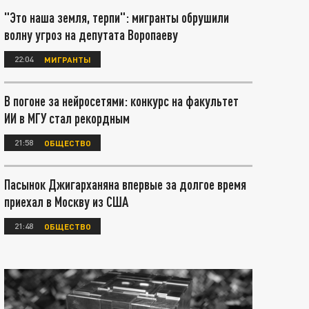
"Это наша земля, терпи": мигранты обрушили
волну угроз на депутата Воропаеву
22:04
МИГРАНТЫ
В погоне за нейросетями: конкурс на факультет
ИИ в МГУ стал рекордным
21:58
ОБЩЕСТВО
Пасынок Джигарханяна впервые за долгое время
приехал в Москву из США
21:48
ОБЩЕСТВО