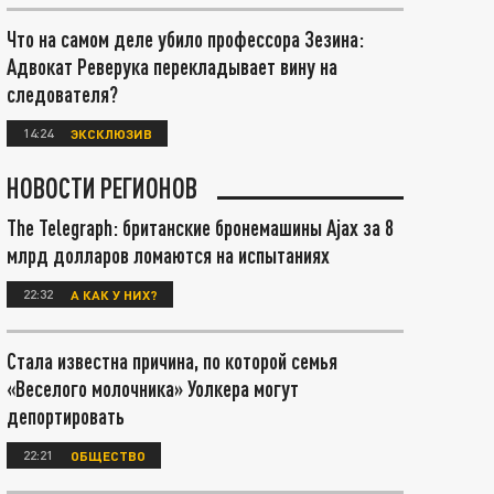
Что на самом деле убило профессора Зезина:
Адвокат Реверука перекладывает вину на
следователя?
14:24
ЭКСКЛЮЗИВ
НОВОСТИ РЕГИОНОВ
The Telegraph: британские бронемашины Ajax за 8
млрд долларов ломаются на испытаниях
22:32
А КАК У НИХ?
Стала известна причина, по которой семья
«Веселого молочника» Уолкера могут
депортировать
22:21
ОБЩЕСТВО