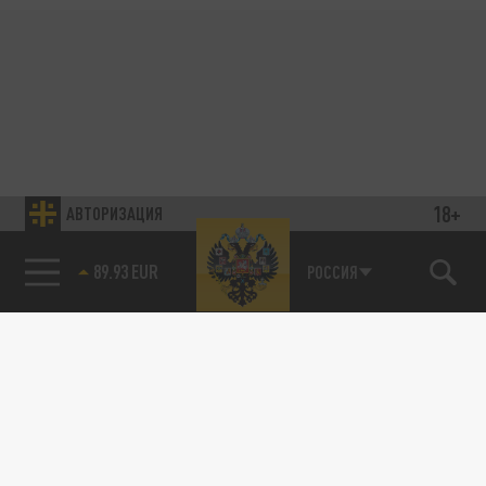
18+
АВТОРИЗАЦИЯ
89.93 EUR
РОССИЯ