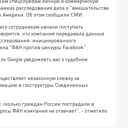
ким спецслужбам личную и коммерческую
амках расследования дела о "вмешательстве
х Америки. Об этом сообщили СМИ.
 его сотрудникам начали поступать
 говорится, что компания передавала данные
сследования, инициированного
ела "ФАН против цензуры Facebook".
о Google уведомлять вас о судебном
существляет незаконную слежку за
рмацию в госструктуры Соединенных
у, сколько граждан России пострадали в
просы ФАН компания не отвечает", - отметило