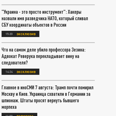
"Украина - это просто инструмент": Хакеры
назвали имя разведчика НАТО, который сливал
СБУ координаты объектов в России
15:20
ЭКСКЛЮЗИВ
Что на самом деле убило профессора Зезина:
Адвокат Реверука перекладывает вину на
следователя?
14:24
ЭКСКЛЮЗИВ
Главное в иноСМИ 7 августа: Трамп почти помирил
Москву и Киев. Украинца схватили в Германии за
шпионаж. Штаты просят вернуть бывшего
морпеха
11:00
ПОЛИТИКА