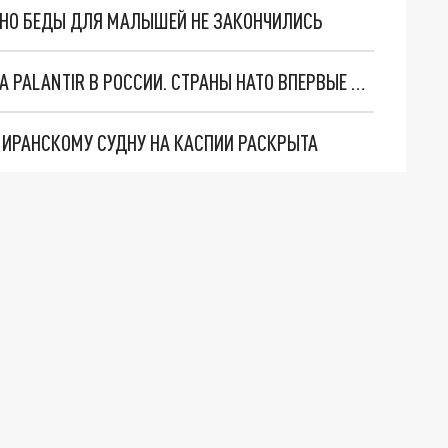
. НО БЕДЫ ДЛЯ МАЛЫШЕЙ НЕ ЗАКОНЧИЛИСЬ
"ОЧЕНЬ ПЛОХИЕ НОВОСТИ": БОЛЬШАЯ ОШИБКА PALANTIR В РОССИИ. СТРАНЫ НАТО ВПЕРВЫЕ ЗА СВО ОСТАНОВИЛИ ПОСТАВКИ ОРУЖИЯ. ВСУ ТЕРЯЮТ ПРИГРАНИЧЬЕ?
О ИРАНСКОМУ СУДНУ НА КАСПИИ РАСКРЫТА