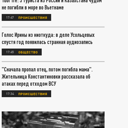
Tuoi Tre: 3 туриста из России и Казахстана чудом
не погибли в море во Вьетнаме
17:47
ПРОИСШЕСТВИЯ
Голос Ирины из ниоткуда: в деле Усольцевых
спустя год появилась странная аудиозапись
17:45
ОБЩЕСТВО
"Сначала пропал отец, потом погибла мама".
Жительница Константиновки рассказала об
атаках перед отходом ВСУ
17:34
ПРОИСШЕСТВИЯ