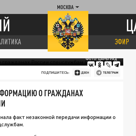
МОСКВА
ИЙ
Ц
АЛИТИКА
ЭФИР
ФОТО: ЦАРЬГРАД
ПОДПИШИТЕСЬ:
ИНФОРМАЦИЮ О ГРАЖДАНАХ
МИ
нала факт незаконной передачи информации о
цслужбам.