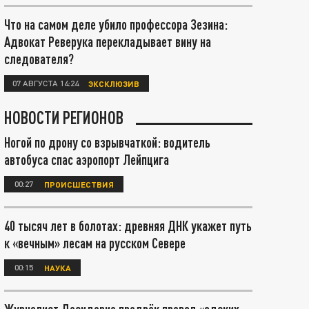
Что на самом деле убило профессора Зезина:
Адвокат Реверука перекладывает вину на
следователя?
07 АВГУСТА 14:24
ЭКСКЛЮЗИВ
НОВОСТИ РЕГИОНОВ
Ногой по дрону со взрывчаткой: водитель
автобуса спас аэропорт Лейпцига
00:27
ПРОИСШЕСТВИЯ
40 тысяч лет в болотах: древняя ДНК укажет путь
к «вечным» лесам на русском Севере
00:15
НАУКА