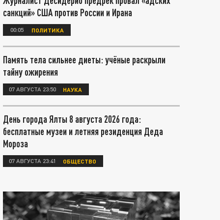
Журналист Десидерио предрёк провал «адских
санкций» США против России и Ирана
00:05
ПОЛИТИКА
Память тела сильнее диеты: учёные раскрыли
тайну ожирения
07 АВГУСТА 23:50
НАУКА
День города Ялты 8 августа 2026 года:
бесплатные музеи и летняя резиденция Деда
Мороза
07 АВГУСТА 23:41
ОБЩЕСТВО