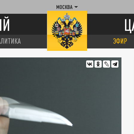
МОСКВА
ИЙ
Ц
АЛИТИКА
ЭФИР