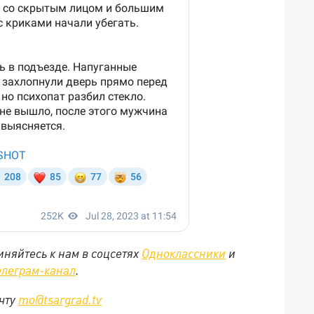
няйтесь к нам в соцсетях
Одноклассники
и
елеграм-канал
.
очту
mo@tsargrad.tv