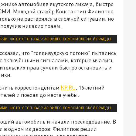
ажнике автомобиля якутского лихача, быстро
 СМИ. Молодой стажёр Константин Филиппов
 только не растерялся в сложной ситуации, но
 получив никаких травм.
ОРИИ. ФОТО: СТОП-КАДР ИЗ ВИДЕО КОМСОМОЛЬСКОЙ ПРАВДЫ
сказал, что "голливудскую погоню" пытались
с включёнными сигналами, которые мчались
дительских прав сумели быстро остановить и
ники.
яснить корреспондентам
KP.RU
, 16-летний
елей и поехал до места учёбы.
МИ. ФОТО: СТОП-КАДР ИЗ ВИДЕО КОМСОМОЛЬСКОЙ ПРАВДЫ
ющий автомобиль и начали преследование. В
л в одном из дворов. Филиппов решил
машину, но оказалось, что водитель