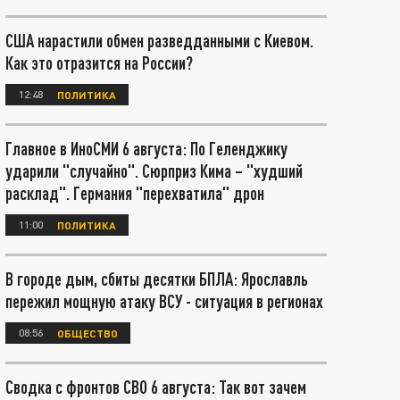
США нарастили обмен разведданными с Киевом.
Как это отразится на России?
12:48
ПОЛИТИКА
Главное в ИноСМИ 6 августа: По Геленджику
ударили "случайно". Сюрприз Кима – "худший
расклад". Германия "перехватила" дрон
11:00
ПОЛИТИКА
В городе дым, сбиты десятки БПЛА: Ярославль
пережил мощную атаку ВСУ - ситуация в регионах
08:56
ОБЩЕСТВО
Сводка с фронтов СВО 6 августа: Так вот зачем