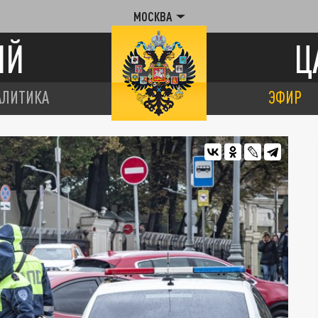
МОСКВА
ИЙ
Ц
АЛИТИКА
ЭФИР