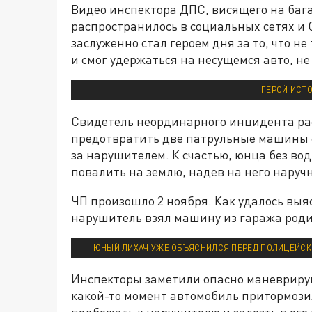
Видео инспектора ДПС, висящего на баг
распространилось в социальных сетях и
заслуженно стал героем дня за то, что не
и смог удержаться на несущемся авто, не
ГЕРОЙ ИСТ
Свидетель неординарного инцидента рас
предотвратить две патрульные машины 
за нарушителем. К счастью, юнца без во
повалить на землю, надев на него наруч
ЧП произошло 2 ноября. Как удалось вы
нарушитель взял машину из гаража родит
ЮНЫЙ ЛИХАЧ УЖЕ ОБЪЯСНИЛСЯ ПЕРЕД ПОЛИЦЕЙСКИ
Инспекторы заметили опасно маневриру
какой-то момент автомобиль притормози
подбежать к нарушителю и залезть в его 