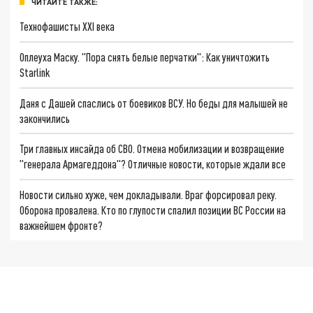
ЧИТАЙТЕ ТАКЖЕ:
Технофашисты XXI века
Оплеуха Маску. "Пора снять белые перчатки": Как уничтожить
Starlink
Даня с Дашей спаслись от боевиков ВСУ. Но беды для малышей не
закончились
Три главных инсайда об СВО. Отмена мобилизации и возвращение
"генерала Армагеддона"? Отличные новости, которые ждали все
Новости сильно хуже, чем докладывали. Враг форсировал реку.
Оборона провалена. Кто по глупости спалил позиции ВС России на
важнейшем фронте?