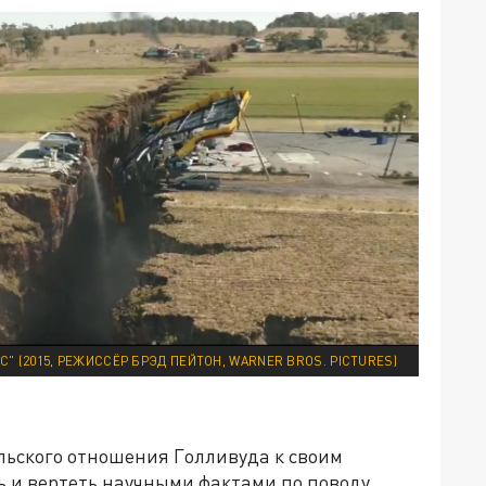
" (2015, РЕЖИССЁР БРЭД ПЕЙТОН, WARNER BROS. PICTURES)
льского отношения Голливуда к своим
ь и вертеть научными фактами по поводу