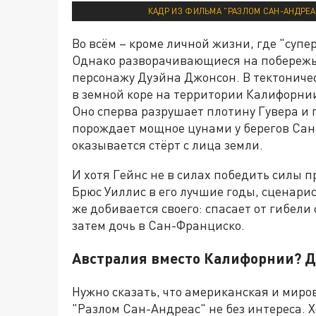
КАДР ИЗ ФИЛЬМА "РАЗЛОМ САН-АНДРЕАС
Во всём – кроме личной жизни, где "супе
Однако разворачивающиеся на побережь
персонажу Дуэйна Джонсон. В тектониче
в земной коре на территории Калифорни
Оно сперва разрушает плотину Гувера и 
порождает мощное цунами у берегов Сан-
оказывается стёрт с лица земли.
И хотя Гейнс не в силах победить силы 
Брюс Уиллис в его лучшие годы, сценарис
же добивается своего: спасает от гибел
затем дочь в Сан-Франциско.
Австралия вместо Калифорнии? Д
Нужно сказать, что американская и миро
"Разлом Сан-Андреас" не без интереса. 