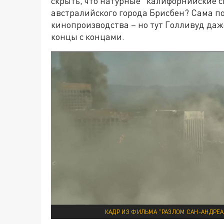
скрыть, что натурные "калифорнийские с
австралийского города Брисбен? Сама по
кинопроизводства – но тут Голливуд даже
концы с концами.
КАДР ИЗ ФИЛЬМА "РАЗЛОМ САН-АНДРЕАС