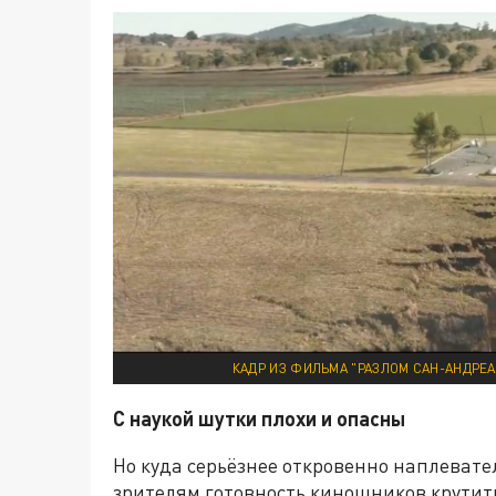
КАДР ИЗ ФИЛЬМА "РАЗЛОМ САН-АНДРЕАС
С наукой шутки плохи и опасны
Но куда серьёзнее откровенно наплевате
зрителям готовность киношников крутит