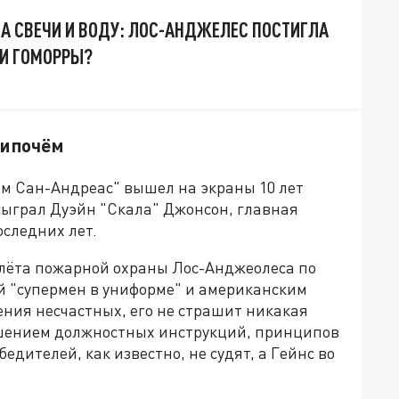
А СВЕЧИ И ВОДУ: ЛОС-АНДЖЕЛЕС ПОСТИГЛА
И ГОМОРРЫ?
нипочём
м Сан-Андреас" вышел на экраны 10 лет
 сыграл Дуэйн "Скала" Джонсон, главная
следних лет.
олёта пожарной охраны Лос-Анджеолеса по
й "супермен в униформе" и американским
сения несчастных, его не страшит никакая
ушением должностных инструкций, принципов
едителей, как известно, не судят, а Гейнс во