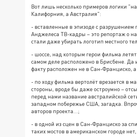
Вот лишь несколько примеров логики "нам
Калифорния, а Австралия":
- вставленные в эпизоде с разрушением 
Анджелеса ТВ-кадры – это репортаж о на
стали даже убирать логотип местного те
- шоссе, над которым герои фильма летя
самом деле расположено в Брисбене. Да и
факту расположен не в Сан-Франциско, а в
- по ходу фильма вертолёт врезается в м
стороны, вроде бы даже остроумно – отсы
перед нами название австралийской сети
западном побережье США, загадка. Впроч
авторов проекта…;
- в одной из сцен в Сан-Франциско за сп
таких мостов в американском городе нет, 