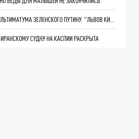
. НО БЕДЫ ДЛЯ МАЛЫШЕЙ НЕ ЗАКОНЧИЛИСЬ
НОВОЕ МАСШТАБНЕЙШЕЕ НАСТУПЛЕНИЕ. ТРИ УЛЬТИМАТУМА ЗЕЛЕНСКОГО ПУТИНУ. "ЛЬВОВ КИМА" ПОСТАВЯТ НА ПВО? ГЛОБАЛЬНЫЙ ПРОРЫВ ПОД ЗАПОРОЖЬЕМ
О ИРАНСКОМУ СУДНУ НА КАСПИИ РАСКРЫТА