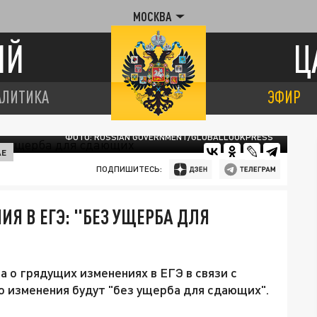
МОСКВА
ИЙ
Ц
АЛИТИКА
ЭФИР
ФОТО: RUSSIAN GOVERNMENT/GLOBALLOOKPRESS
АЕ
ПОДПИШИТЕСЬ:
Я В ЕГЭ: "БЕЗ УЩЕРБА ДЛЯ
 о грядущих изменениях в ЕГЭ в связи с
о изменения будут "без ущерба для сдающих".