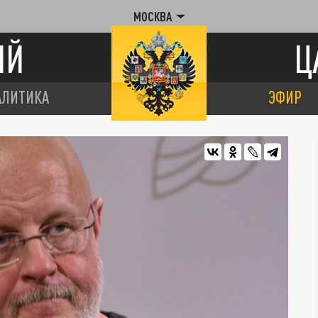
МОСКВА
ИЙ
Ц
АЛИТИКА
ЭФИР