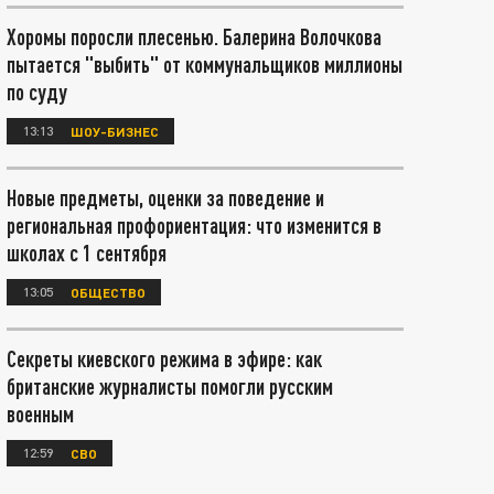
Хоромы поросли плесенью. Балерина Волочкова
пытается "выбить" от коммунальщиков миллионы
по суду
13:13
ШОУ-БИЗНЕС
Новые предметы, оценки за поведение и
региональная профориентация: что изменится в
школах с 1 сентября
13:05
ОБЩЕСТВО
Секреты киевского режима в эфире: как
британские журналисты помогли русским
военным
12:59
СВО