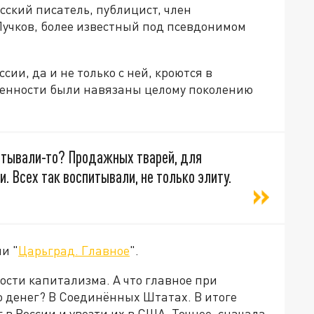
сский писатель, публицист, член
учков, более известный под псевдонимом
сии, да и не только с ней, кроются в
 ценности были навязаны целому поколению
спитывали-то? Продажных тварей, для
и. Всех так воспитывали, не только элиту.
и "
Царьград. Главное
".
ости капитализма. А что главное при
о денег? В Соединённых Штатах. В итоге
в России и увезти их в США. Точнее, сначала