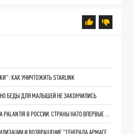
ТКИ": КАК УНИЧТОЖИТЬ STARLINK
. НО БЕДЫ ДЛЯ МАЛЫШЕЙ НЕ ЗАКОНЧИЛИСЬ
"ОЧЕНЬ ПЛОХИЕ НОВОСТИ": БОЛЬШАЯ ОШИБКА PALANTIR В РОССИИ. СТРАНЫ НАТО ВПЕРВЫЕ ЗА СВО ОСТАНОВИЛИ ПОСТАВКИ ОРУЖИЯ. ВСУ ТЕРЯЮТ ПРИГРАНИЧЬЕ?
ТРИ ГЛАВНЫХ ИНСАЙДА ОБ СВО. ОТМЕНА МОБИЛИЗАЦИИ И ВОЗВРАЩЕНИЕ "ГЕНЕРАЛА АРМАГЕДДОНА"? ОТЛИЧНЫЕ НОВОСТИ, КОТОРЫЕ ЖДАЛИ ВСЕ