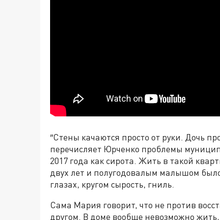
″Стены качаются просто от руки. Дочь про
перечисляет Юрченко проблемы муниципа
2017 года как сирота. Жить в такой ква
двух лет и полугодовалым малышом было 
глазах, кругом сырость, гниль.
Сама Мария говорит, что не против восст
другом. В доме вообще невозможно жить, 