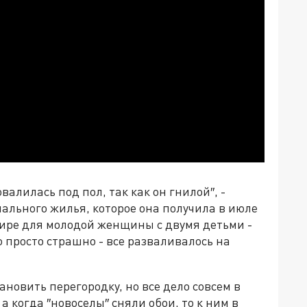
валилась под пол, так как он гнилой″, -
льного жилья, которое она получила в июле
ртире для молодой женщины с двумя детьми -
просто страшно - все разваливалось на
ановить перегородку, но все дело совсем в
а когда ″новоселы″ сняли обои, то к ним в