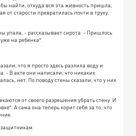
обы найти, откуда вся эта живность пришла,
я от старости превратилась почти в труху,
ны упала, - рассказывает сирота. - Пришлось
 уже на ребенка″.
зали, что я просто здесь разлила воду и
а. - В акте они написали, что никаких
алась, нет. По поводу стены сказали, что у них
екаются от своего разрешения убрать стену. И
е″. А сама она теперь корит себя за то, что
ение.
озащитникам.