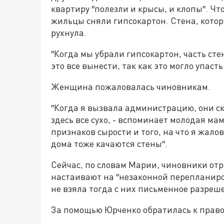
квартиру ″полезли и крысы, и клопы″. Чт
жильцы сняли гипсокартон. Стена, котора
рухнула.
″Когда мы убрали гипсокартон, часть сте
это все вынести, так как это могло упасть
Женщина пожаловалась чиновникам.
″Когда я вызвала администрацию, они ска
здесь все сухо, - вспоминает молодая мам
признаков сырости и того, на что я жалов
дома тоже качаются стены″.
Сейчас, по словам Марии, чиновники отр
настаивают на ″незаконной перепланировк
не взяла тогда с них письменное разреш
За помощью Юрченко обратилась к прав