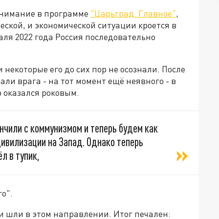
внимание в программе
"Царьград. Главное"
,
ской, и экономической ситуации кроется в
раля 2022 года Россия последовательно
и некоторые его до сих пор не осознали. После
ли врага - на тот момент ещё неявного - в
р оказался роковым.
ончили с коммунизмом и теперь будем как
цивилизации на Запад. Однако теперь
л в тупик,
го".
и шли в этом направлении. Итог печален: