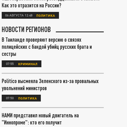
Как это отразится на России?
06 АВГУСТА 12:48
ПОЛИТИКА
НОВОСТИ РЕГИОНОВ
В Таиланде проверяют версию о связях
полицейских с бандой убийц русских брата и
сестры
07:55
КРИМИНАЛ
Politico высмеяла Зеленского из-за провальных
увольнений министров
07:50
ПОЛИТИКА
НАМИ представил новый двигатель на
"Иннопроме": кто его получит