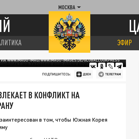
МОСКВА
ИЙ
Ц
АЛИТИКА
ЭФИР
, VIA WWW.IMAGO-IMAG/WWW.IMAGO-IMAGES.DE/GLOBALLOOKPRESS
ПОДПИШИТЕСЬ:
ОВЛЕКАЕТ В КОНФЛИКТ НА
РАНУ
 заинтересован в том, чтобы Южная Корея
иму