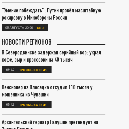
"Умение побеждать": Путин провёл масштабную
рокировку в Минобороны России
05 АВГУСТА 20:00
СВО
НОВОСТИ РЕГИОНОВ
В Северодвинске задержан серийный вор: украл
кофе, сыр и кроссовки на 40 тысяч
09:44
ПРОИСШЕСТВИЯ
Пенсионер из Плесецка отсудил 110 тысяч у
мошенника из Чувашии
09:42
ПРОИСШЕСТВИЯ
Архангельский гериатр Галушин претендует на