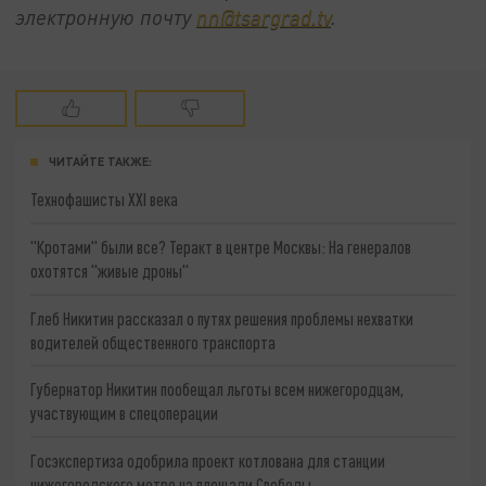
электронную почту
nn@tsargrad.tv
.
ЧИТАЙТЕ ТАКЖЕ:
Технофашисты XXI века
"Кротами" были все? Теракт в центре Москвы: На генералов
охотятся "живые дроны"
Глеб Никитин рассказал о путях решения проблемы нехватки
водителей общественного транспорта
Губернатор Никитин пообещал льготы всем нижегородцам,
участвующим в спецоперации
Госэкспертиза одобрила проект котлована для станции
нижегородского метро на площади Свободы