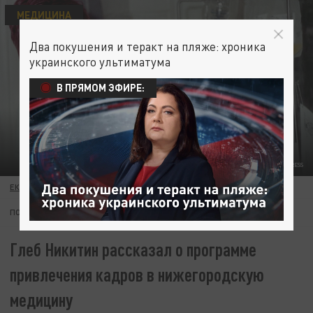
МЕДИЦИНА
Два покушения и теракт на пляже: хроника
украинского ультиматума
В ПРЯМОМ ЭФИРЕ:
ВИКТОР ЛИСИЦЫН/GLOBAL LOOK PRESS
ЕКАТЕРИНА ЧИЧУРИНА
23 НОЯБРЯ 19:24
ПОДПИШИТЕСЬ:
Глеб Никитин рассказал о программе
привлечения кадров в нижегородскую
медицину