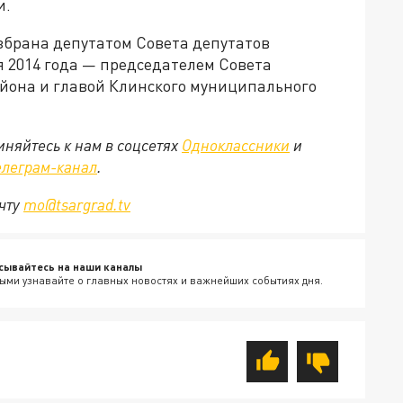
и.
избрана депутатом Совета депутатов
ря 2014 года — председателем Совета
йона и главой Клинского муниципального
няйтесь к нам в соцсетях
Одноклассники
и
елеграм-канал
.
очту
mo@tsargrad.tv
сывайтесь на наши каналы
ыми узнавайте о главных новостях и важнейших событиях дня.