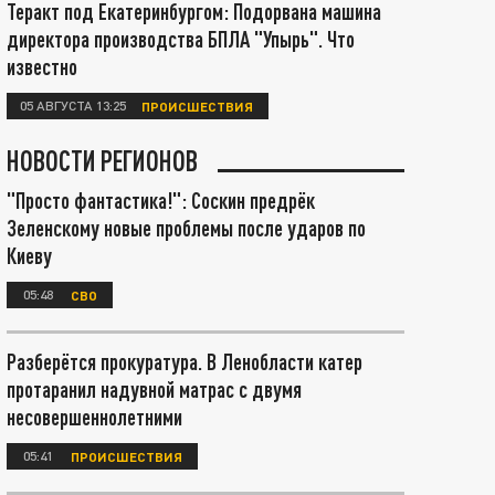
Теракт под Екатеринбургом: Подорвана машина
директора производства БПЛА "Упырь". Что
известно
05 АВГУСТА 13:25
ПРОИСШЕСТВИЯ
НОВОСТИ РЕГИОНОВ
"Просто фантастика!": Соскин предрёк
Зеленскому новые проблемы после ударов по
Киеву
05:48
СВО
Разберётся прокуратура. В Ленобласти катер
протаранил надувной матрас с двумя
несовершеннолетними
05:41
ПРОИСШЕСТВИЯ