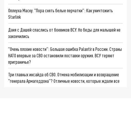
Оплеуха Маску. "Пора снять белые перчатки": Как уничтожить
Starlink
Даня с Дашей спаслись от боевиков ВСУ. Но беды для малышей не
закончились
"Очень плохие новости": Большая ошибка Palantir в России. Страны
НАТО впервые за СВО остановили поставки оружия. ВСУ теряют
приграничье?
Три главных инсайда об СВО. Отмена мобилизации и возвращение
"генерала Армагеддона"? Отличные новости, которые ждали все