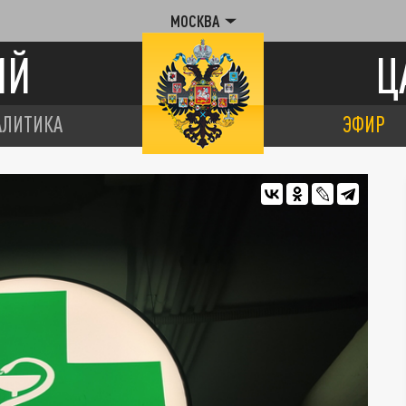
МОСКВА
ИЙ
Ц
АЛИТИКА
ЭФИР