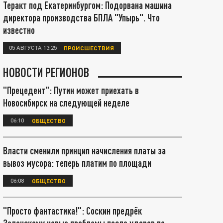
Теракт под Екатеринбургом: Подорвана машина
директора производства БПЛА "Упырь". Что
известно
05 АВГУСТА 13:25
ПРОИСШЕСТВИЯ
НОВОСТИ РЕГИОНОВ
"Прецедент": Путин может приехать в
Новосибирск на следующей неделе
06:10
ОБЩЕСТВО
Власти сменили принцип начисления платы за
вывоз мусора: теперь платим по площади
06:08
ОБЩЕСТВО
"Просто фантастика!": Соскин предрёк