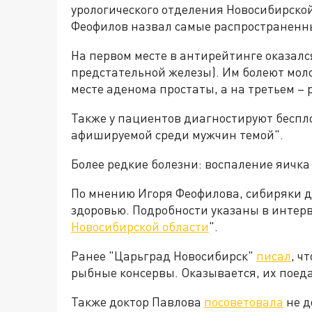
урологического отделения Новосибирско
Феофилов назвал самые распространенны
На первом месте в антирейтинге оказалс
предстательной железы). Им болеют мол
месте аденома простаты, а на третьем –
Также у пациентов диагностируют беспло
афишируемой среди мужчин темой".
Более редкие болезни: воспаление яичка
По мнению Игоря Феофилова, сибиряки 
здоровью. Подробности указаны в интерв
Новосибирской области
".
Ранее "Царьград Новосибирск"
писал
, ч
рыбные консервы. Оказывается, их поеда
Также доктор Павлова
посоветовала
не д