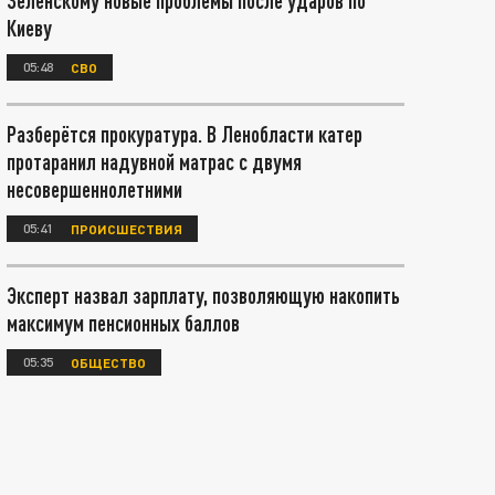
Зеленскому новые проблемы после ударов по
Киеву
05:48
СВО
Разберётся прокуратура. В Ленобласти катер
протаранил надувной матрас с двумя
несовершеннолетними
05:41
ПРОИСШЕСТВИЯ
Эксперт назвал зарплату, позволяющую накопить
максимум пенсионных баллов
05:35
ОБЩЕСТВО