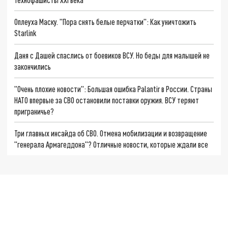
Оплеуха Маску. "Пора снять белые перчатки": Как уничтожить
Starlink
Даня с Дашей спаслись от боевиков ВСУ. Но беды для малышей не
закончились
"Очень плохие новости": Большая ошибка Palantir в России. Страны
НАТО впервые за СВО остановили поставки оружия. ВСУ теряют
приграничье?
Три главных инсайда об СВО. Отмена мобилизации и возвращение
"генерала Армагеддона"? Отличные новости, которые ждали все