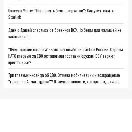
Оплеуха Маску. "Пора снять белые перчатки": Как уничтожить
Starlink
Даня с Дашей спаслись от боевиков ВСУ. Но беды для малышей не
закончились
"Очень плохие новости": Большая ошибка Palantir в России. Страны
НАТО впервые за СВО остановили поставки оружия. ВСУ теряют
приграничье?
Три главных инсайда об СВО. Отмена мобилизации и возвращение
"генерала Армагеддона"? Отличные новости, которые ждали все