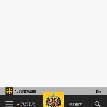
18+
АВТОРИЗАЦИЯ
89.93 EUR
РОССИЯ