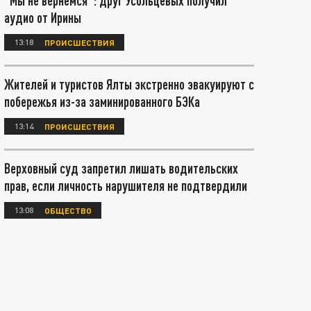
"Мы не вернемся": друг Усольцевых получил
аудио от Ирины
13:18
ПРОИСШЕСТВИЯ
Жителей и туристов Ялты экстренно эвакуируют с
побережья из-за заминированного БЭКа
13:14
ПРОИСШЕСТВИЯ
Верховный суд запретил лишать водительских
прав, если личность нарушителя не подтвердили
13:08
ОБЩЕСТВО