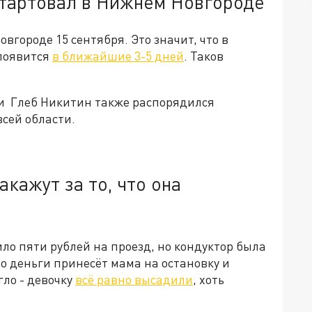
стартовал в Нижнем Новгороде
городе 15 сентября. Это значит, что в
 появится
в ближайшие 3-5 дней
. Таков
и Глеб Никитин также распорядился
всей области.
кажут за то, что она
ило пяти рублей на проезд, но кондуктор была
о деньги принесёт мама на остановку и
гло - девочку
всё равно высадили
, хоть