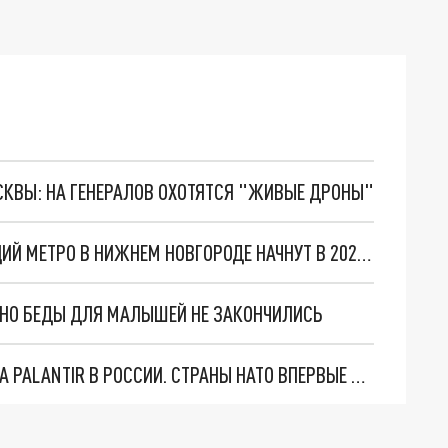
ОСКВЫ: НА ГЕНЕРАЛОВ ОХОТЯТСЯ "ЖИВЫЕ ДРОНЫ"
ПОДГОТОВКУ К СТРОИТЕЛЬСТВУ НОВЫХ СТАНЦИЙ МЕТРО В НИЖНЕМ НОВГОРОДЕ НАЧНУТ В 2021 ГОДУ
. НО БЕДЫ ДЛЯ МАЛЫШЕЙ НЕ ЗАКОНЧИЛИСЬ
"ОЧЕНЬ ПЛОХИЕ НОВОСТИ": БОЛЬШАЯ ОШИБКА PALANTIR В РОССИИ. СТРАНЫ НАТО ВПЕРВЫЕ ЗА СВО ОСТАНОВИЛИ ПОСТАВКИ ОРУЖИЯ. ВСУ ТЕРЯЮТ ПРИГРАНИЧЬЕ?