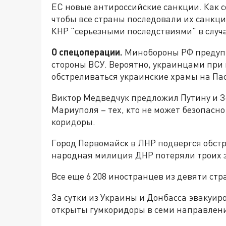
ЕС новые антироссийские санкции. Как
чтобы все страны последовали их санкци
КНР "серьезными последствиями" в случа
О спецоперации.
Минобороны РФ предупр
стороны ВСУ. Вероятно, украинцами при
обстреливаться украинские храмы на Пас
Виктор Медведчук предложил Путину и З
Мариуполя – тех, кто не может безопасн
коридоры.
Город Первомайск в ЛНР подвергся обстр
народная милиция ДНР потеряли троих за
Все еще 6 208 иностранцев из девяти стр
За сутки из Украины и Донбасса эвакуиро
открыты гумкоридоры в семи направлен