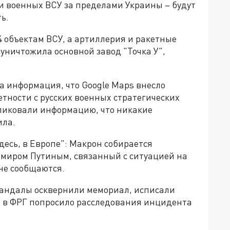
и военных ВСУ за пределами Украины – будут
ь.
4 объектам ВСУ, а артиллерия и ракетные
я уничтожила основной завод "Точка У",
а информация, что Google Maps внесло
етности с русских военных стратегических
ликовали информацию, что никакие
ила.
десь, в Европе": Макрон собирается
имиром Путиным, связанный с ситуацией на
не сообщаются.
вандалы осквернили мемориал, исписали
РФ в ФРГ попросило расследования инцидента