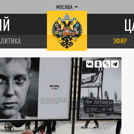
МОСКВА
ИЙ
Ц
АЛИТИКА
ЭФИР