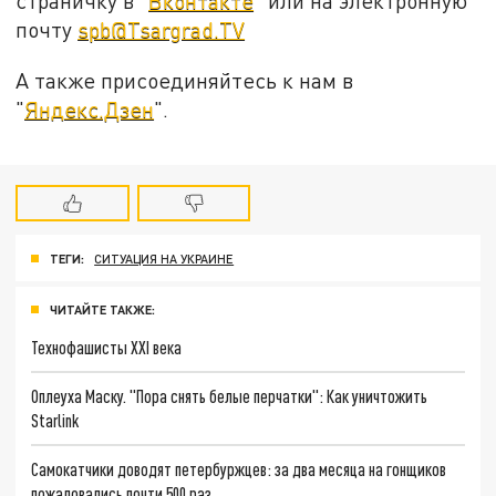
страничку в "
Вконтакте
" или на электронную
почту
spb@Tsargrad.TV
А также присоединяйтесь к нам в
"
Яндекс.Дзен
".
ТЕГИ:
СИТУАЦИЯ НА УКРАИНЕ
ЧИТАЙТЕ ТАКЖЕ:
Технофашисты XXI века
Оплеуха Маску. "Пора снять белые перчатки": Как уничтожить
Starlink
Самокатчики доводят петербуржцев: за два месяца на гонщиков
пожаловались почти 500 раз