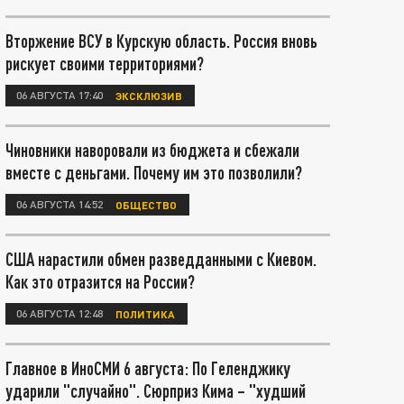
Вторжение ВСУ в Курскую область. Россия вновь
рискует своими территориями?
06 АВГУСТА 17:40
ЭКСКЛЮЗИВ
Чиновники наворовали из бюджета и сбежали
вместе с деньгами. Почему им это позволили?
06 АВГУСТА 14:52
ОБЩЕСТВО
США нарастили обмен разведданными с Киевом.
Как это отразится на России?
06 АВГУСТА 12:48
ПОЛИТИКА
Главное в ИноСМИ 6 августа: По Геленджику
ударили "случайно". Сюрприз Кима – "худший