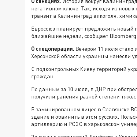
О санкциях.
История вокруг Калининград
негативном ключе. Так, исходя из новы
транзит в Калининград алкоголя, химика
Евросоюз планирует предложить новый п
ближайшие недели, сообщает Bloomberg
О спецоперации.
Вечером 11 июля стало и
Херсонской области украинцы нанесли у
С подконтрольных Киеву территорий укр
граждан.
По данным за 10 июля, в ДНР при обстрел
получили ранения разной степени тяжес
В заминированном лицее в Славянске ВС
здание и обвинить в этом русских. Поль
артиллерию и РСЗО в харьковском униве
За сутки с территорий Донбасса и Украи