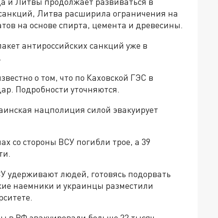
а и Литвы продолжает развиваться в
х санкций, Литва расширила ограничения на
тов на основе спирта, цемента и древесины.
акет антироссийских санкций уже в
.
звестно о том, что по Каховской ГЭС в
дар. Подробности уточняются.
аинская нацполиция силой эвакуирует
ах со стороны ВСУ погибли трое, а 39
ти.
У удерживают людей, готовясь подорвать
ские наемники и украинцы разместили
рситете.
ны в РФ эвакуировали больше 22 тысяч