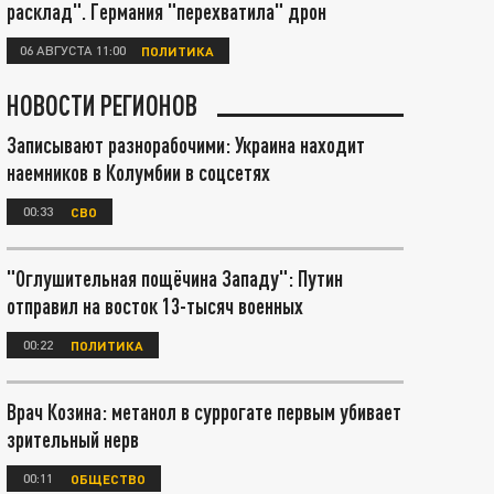
расклад". Германия "перехватила" дрон
06 АВГУСТА 11:00
ПОЛИТИКА
НОВОСТИ РЕГИОНОВ
Записывают разнорабочими: Украина находит
наемников в Колумбии в соцсетях
00:33
СВО
"Оглушительная пощёчина Западу": Путин
отправил на восток 13-тысяч военных
00:22
ПОЛИТИКА
Врач Козина: метанол в суррогате первым убивает
зрительный нерв
00:11
ОБЩЕСТВО