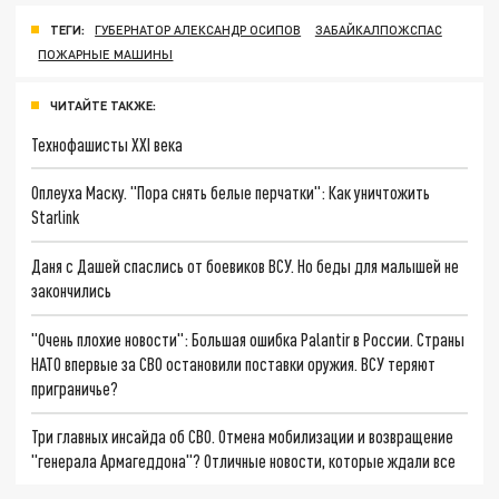
ТЕГИ:
ГУБЕРНАТОР АЛЕКСАНДР ОСИПОВ
ЗАБАЙКАЛПОЖСПАС
ПОЖАРНЫЕ МАШИНЫ
ЧИТАЙТЕ ТАКЖЕ:
Технофашисты XXI века
Оплеуха Маску. "Пора снять белые перчатки": Как уничтожить
Starlink
Даня с Дашей спаслись от боевиков ВСУ. Но беды для малышей не
закончились
"Очень плохие новости": Большая ошибка Palantir в России. Страны
НАТО впервые за СВО остановили поставки оружия. ВСУ теряют
приграничье?
Три главных инсайда об СВО. Отмена мобилизации и возвращение
"генерала Армагеддона"? Отличные новости, которые ждали все