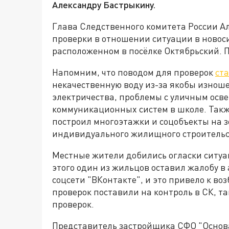
Александру Бастрыкину.
Глава Следственного комитета России А
проверки в отношении ситуации в ново
расположенном в посёлке Октябрьский. П
Напомним, что поводом для проверок
ст
некачественную воду из-за якобы изноше
электричества, проблемы с уличным осв
коммуникационных систем в школе. Такж
построил многоэтажки и соцобъекты на 
индивидуального жилищного строительс
Местные жители добились огласки ситуа
этого один из жильцов оставил жалобу в
соцсети "ВКонтакте", и это привело к в
проверок поставили на контроль в СК, т
проверок.
Представитель застройщика СФО "Основ