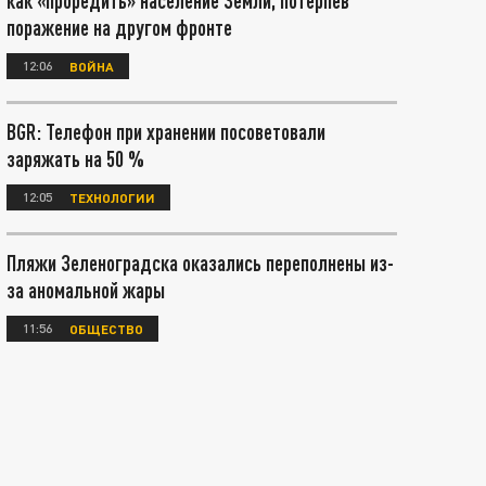
как «проредить» население Земли, потерпев
поражение на другом фронте
12:06
ВОЙНА
BGR: Телефон при хранении посоветовали
заряжать на 50 %
12:05
ТЕХНОЛОГИИ
Пляжи Зеленоградска оказались переполнены из-
за аномальной жары
11:56
ОБЩЕСТВО