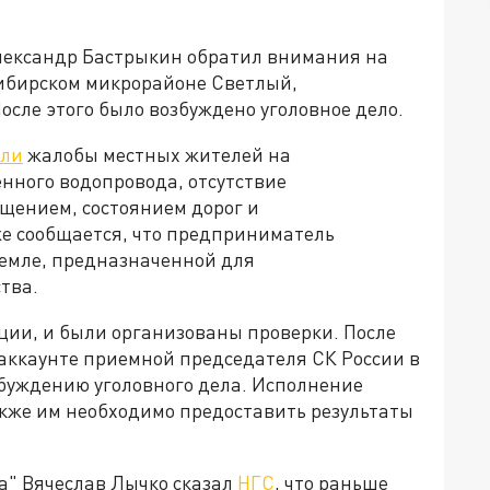
лександр Бастрыкин обратил внимания на
сибирском микрорайоне Светлый,
осле этого было возбуждено уголовное дело.
али
жалобы местных жителей на
нного водопровода, отсутствие
ещением, состоянием дорог и
е сообщается, что предприниматель
земле, предназначенной для
тва.
ции, и были организованы проверки. После
 аккаунте приемной председателя СК России в
озбуждению уголовного дела. Исполнение
акже им необходимо предоставить результаты
а" Вячеслав Лычко сказал
НГС
, что раньше