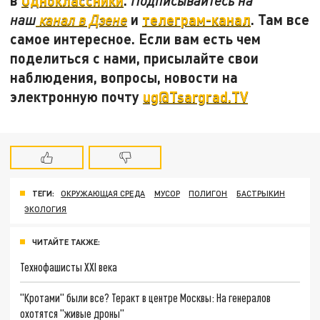
в
Одноклассники
.
Подписывайтесь на
и
телеграм-канал
. Там все
наш
канал в Дзене
самое интересное. Если вам есть чем
поделиться с нами, присылайте свои
наблюдения, вопросы, новости на
электронную почту
ug@Tsargrad.TV
ТЕГИ:
ОКРУЖАЮЩАЯ СРЕДА
МУСОР
ПОЛИГОН
БАСТРЫКИН
ЭКОЛОГИЯ
ЧИТАЙТЕ ТАКЖЕ:
Технофашисты XXI века
"Кротами" были все? Теракт в центре Москвы: На генералов
охотятся "живые дроны"