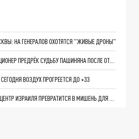
ОСКВЫ: НА ГЕНЕРАЛОВ ОХОТЯТСЯ "ЖИВЫЕ ДРОНЫ"
ЖДИТЕ СТУКА В ДВЕРЬ: АРМЯНСКИЙ ОППОЗИЦИОНЕР ПРЕДРЁК СУДЬБУ ПАШИНЯНА ПОСЛЕ ОТСТАВКИ
СЕГОДНЯ ВОЗДУХ ПРОГРЕЕТСЯ ДО +33
ПРЕЗИДЕНТ РАИСИ ЗАЯВИЛ, В КАКОМ СЛУЧАЕ ЦЕНТР ИЗРАИЛЯ ПРЕВРАТИТСЯ В МИШЕНЬ ДЛЯ АРМИИ ИРАНА