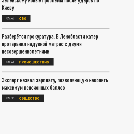
Зеленскому новые проблемы после ударов по
Киеву
05:48
СВО
Разберётся прокуратура. В Ленобласти катер
протаранил надувной матрас с двумя
несовершеннолетними
05:41
ПРОИСШЕСТВИЯ
Эксперт назвал зарплату, позволяющую накопить
максимум пенсионных баллов
05:35
ОБЩЕСТВО