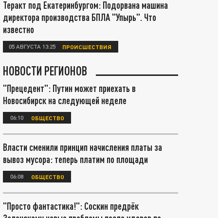
Теракт под Екатеринбургом: Подорвана машина
директора производства БПЛА "Упырь". Что
известно
05 АВГУСТА 13:25
ПРОИСШЕСТВИЯ
НОВОСТИ РЕГИОНОВ
"Прецедент": Путин может приехать в
Новосибирск на следующей неделе
06:10
ОБЩЕСТВО
Власти сменили принцип начисления платы за
вывоз мусора: теперь платим по площади
06:08
ОБЩЕСТВО
"Просто фантастика!": Соскин предрёк