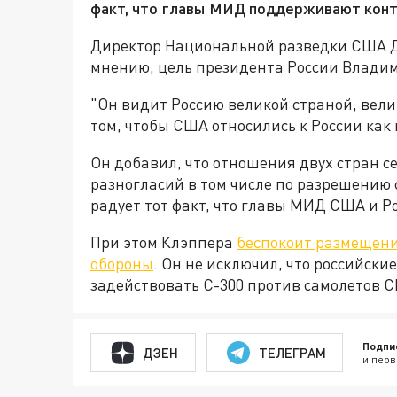
факт, что главы МИД поддерживают кон
Директор Национальной разведки США Д
мнению, цель президента России Владим
"Он видит Россию великой страной, вели
том, чтобы США относились к России как 
Он добавил, что отношения двух стран с
разногласий в том числе по разрешению 
радует тот факт, что главы МИД США и 
При этом Клэппера
беспокоит размещени
обороны
. Он не исключил, что российски
задействовать С-300 против самолетов 
Подпи
ДЗЕН
ТЕЛЕГРАМ
и перв