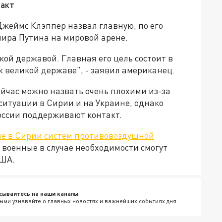
такт
жеймс Клэппер назвал главную, по его
ира Путина на мировой арене.
кой державой. Главная его цель состоит в
к великой державе", - заявил американец.
ейчас можно назвать очень плохими из-за
ситуации в Сирии и на Украине, однако
России поддерживают контакт.
е в Сирии систем противовоздушной
е военные в случае необходимости смогут
США.
сывайтесь на наши каналы
ыми узнавайте о главных новостях и важнейших событиях дня.