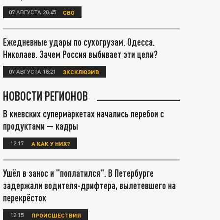
07 АВГУСТА 20:45
СВО
Ежедневные удары по сухогрузам. Одесса.
Николаев. Зачем Россия выбивает эти цели?
07 АВГУСТА 18:21
ЭКСКЛЮЗИВ
НОВОСТИ РЕГИОНОВ
В киевских супермаркетах начались перебои с
продуктами — кадры
12:17
А КАК У НИХ?
Ушёл в занос и "поплатился". В Петербурге
задержали водителя-дрифтера, вылетевшего на
перекрёсток
12:15
ПРОИСШЕСТВИЯ