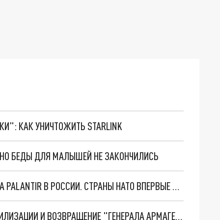
ТКИ": КАК УНИЧТОЖИТЬ STARLINK
. НО БЕДЫ ДЛЯ МАЛЫШЕЙ НЕ ЗАКОНЧИЛИСЬ
"ОЧЕНЬ ПЛОХИЕ НОВОСТИ": БОЛЬШАЯ ОШИБКА PALANTIR В РОССИИ. СТРАНЫ НАТО ВПЕРВЫЕ ЗА СВО ОСТАНОВИЛИ ПОСТАВКИ ОРУЖИЯ. ВСУ ТЕРЯЮТ ПРИГРАНИЧЬЕ?
ТРИ ГЛАВНЫХ ИНСАЙДА ОБ СВО. ОТМЕНА МОБИЛИЗАЦИИ И ВОЗВРАЩЕНИЕ "ГЕНЕРАЛА АРМАГЕДДОНА"? ОТЛИЧНЫЕ НОВОСТИ, КОТОРЫЕ ЖДАЛИ ВСЕ