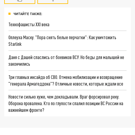
ЧИТАЙТЕ ТАКЖЕ:
Технофашисты XXI века
Оплеуха Маску. "Пора снять белые перчатки": Как уничтожить
Starlink
Даня с Дашей спаслись от боевиков ВСУ. Но беды для малышей не
закончились
Три главных инсайда об СВО. Отмена мобилизации и возвращение
"генерала Армагеддона"? Отличные новости, которые ждали все
Новости сильно хуже, чем докладывали. Враг форсировал реку.
Оборона провалена. Кто по глупости спалил позиции ВС России на
важнейшем фронте?