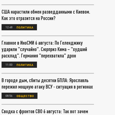
США нарастили обмен разведданными с Киевом.
Как это отразится на России?
12:48
ПОЛИТИКА
Главное в ИноСМИ 6 августа: По Геленджику
ударили "случайно". Сюрприз Кима – "худший
расклад". Германия "перехватила" дрон
11:00
ПОЛИТИКА
В городе дым, сбиты десятки БПЛА: Ярославль
пережил мощную атаку ВСУ - ситуация в регионах
08:56
ОБЩЕСТВО
Сводка с фронтов СВО 6 августа: Так вот зачем