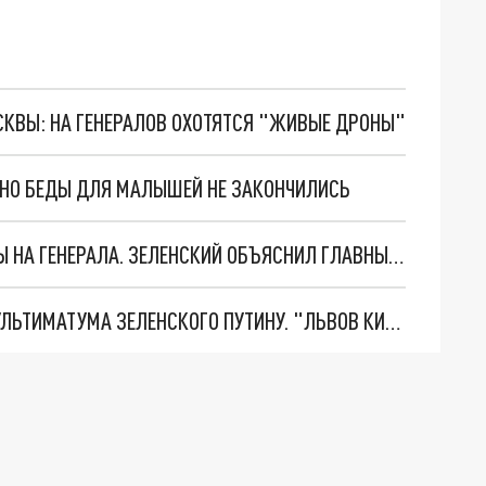
ОСКВЫ: НА ГЕНЕРАЛОВ ОХОТЯТСЯ "ЖИВЫЕ ДРОНЫ"
. НО БЕДЫ ДЛЯ МАЛЫШЕЙ НЕ ЗАКОНЧИЛИСЬ
"МЫ ВАС ЗАСТАВИМ": ЖУТКИЕ ДЕТАЛИ ОХОТЫ НА ГЕНЕРАЛА. ЗЕЛЕНСКИЙ ОБЪЯСНИЛ ГЛАВНЫЙ СМЫСЛ ТЕРАКТА В ЦЕНТРЕ МОСКВЫ
НОВОЕ МАСШТАБНЕЙШЕЕ НАСТУПЛЕНИЕ. ТРИ УЛЬТИМАТУМА ЗЕЛЕНСКОГО ПУТИНУ. "ЛЬВОВ КИМА" ПОСТАВЯТ НА ПВО? ГЛОБАЛЬНЫЙ ПРОРЫВ ПОД ЗАПОРОЖЬЕМ