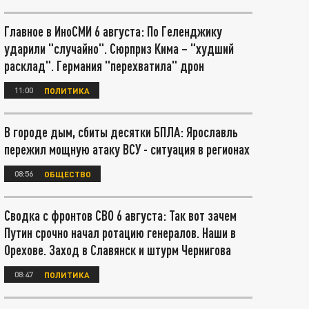
Главное в ИноСМИ 6 августа: По Геленджику
ударили "случайно". Сюрприз Кима – "худший
расклад". Германия "перехватила" дрон
11:00
ПОЛИТИКА
В городе дым, сбиты десятки БПЛА: Ярославль
пережил мощную атаку ВСУ - ситуация в регионах
08:56
ОБЩЕСТВО
Сводка с фронтов СВО 6 августа: Так вот зачем
Путин срочно начал ротацию генералов. Наши в
Орехове. Заход в Славянск и штурм Чернигова
08:47
ПОЛИТИКА