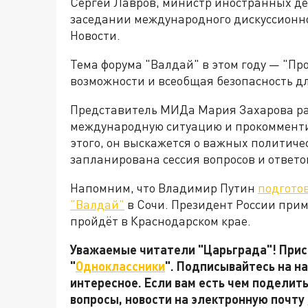
Сергей Лавров, министр иностранных дел
заседании международного дискуссионно
Новости.
Тема форума "Валдай" в этом году — "Пр
возможности и всеобщая безопасность для
Представитель МИДа Мария Захарова рас
международную ситуацию и прокомменти
этого, он выскажется о важных политиче
запланирована сессия вопросов и ответо
Напомним, что Владимир Путин
подгото
"Валдай"
в Сочи. Президент России прим
пройдёт в Краснодарском крае.
Уважаемые читатели "Царьграда"! Присо
"
Одноклассники
". Подписывайтесь на 
интересное. Если вам есть чем поделит
вопросы, новости на электронную почту