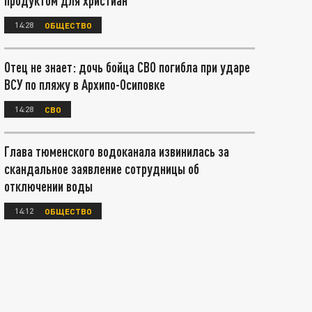
продуктом для христиан
14:28
ОБЩЕСТВО
Отец не знает: дочь бойца СВО погибла при ударе
ВСУ по пляжу в Архипо-Осиповке
14:28
СВО
Глава тюменского водоканала извинилась за
скандальное заявление сотрудницы об
отключении воды
14:12
ОБЩЕСТВО