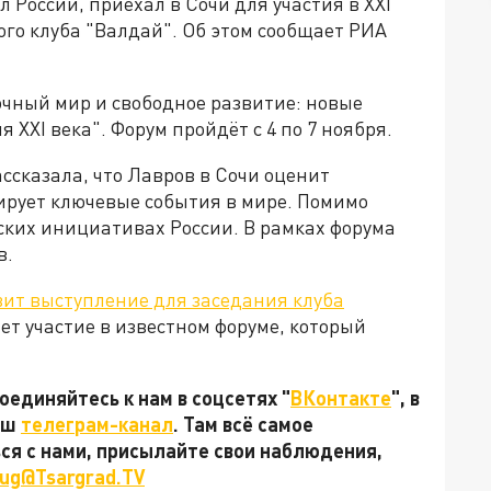
 России, приехал в Сочи для участия в XXI
го клуба "Валдай". Об этом сообщает РИА
очный мир и свободное развитие: новые
 XXI века". Форум пройдёт с 4 по 7 ноября.
сказала, что Лавров в Сочи оценит
рует ключевые события в мире. Помимо
ских инициативах России. В рамках форума
в.
вит выступление для заседания клуба
ет участие в известном форуме, который
единяйтесь к нам в соцсетях "
ВКонтакте
", в
наш
телеграм-канал
. Там всё самое
ься с нами, присылайте свои наблюдения,
ug@Tsargrad.TV