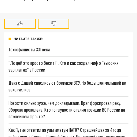
ЧИТАЙТЕ ТАКЖЕ:
Технофашисты XXI века
"Людей это просто бесит!": Кто и как создал миф о "высоких
зарплатах" в России
Даня с Дашей спаслись от боевиков ВСУ. Но беды для малышей не
закончились
Новости сильно хуже, чем докладывали. Враг форсировал реку.
Оборона провалена. Кто по глупости спалил позиции ВС России на
важнейшем фронте?
Как Путин ответил на ультиматум НАТО? Страшнейшая за 4 года
войны ночь в Одессе. Полный блэкаут. Последний мост уничтожен