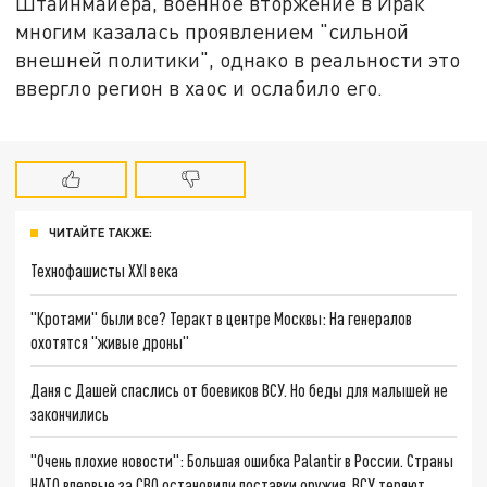
Штайнмайера, военное вторжение в Ирак
многим казалась проявлением "сильной
внешней политики", однако в реальности это
ввергло регион в хаос и ослабило его.
ЧИТАЙТЕ ТАКЖЕ:
Технофашисты XXI века
"Кротами" были все? Теракт в центре Москвы: На генералов
охотятся "живые дроны"
Даня с Дашей спаслись от боевиков ВСУ. Но беды для малышей не
закончились
"Очень плохие новости": Большая ошибка Palantir в России. Страны
НАТО впервые за СВО остановили поставки оружия. ВСУ теряют