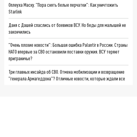
Оплеуха Маску. "Пора снять белые перчатки": Как уничтожить
Starlink
Даня с Дашей спаслись от боевиков ВСУ. Но беды для малышей не
закончились
"Очень плохие новости": Большая ошибка Palantir в России. Страны
НАТО впервые за СВО остановили поставки оружия. ВСУ теряют
приграничье?
Три главных инсайда об СВО. Отмена мобилизации и возвращение
"генерала Армагеддона"? Отличные новости, которые ждали все