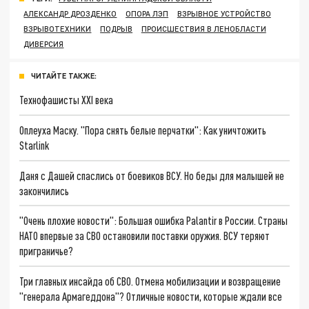
АЛЕКСАНДР ДРОЗДЕНКО
ОПОРА ЛЭП
ВЗРЫВНОЕ УСТРОЙСТВО
ВЗРЫВОТЕХНИКИ
ПОДРЫВ
ПРОИСШЕСТВИЯ В ЛЕНОБЛАСТИ
ДИВЕРСИЯ
ЧИТАЙТЕ ТАКЖЕ:
Технофашисты XXI века
Оплеуха Маску. "Пора снять белые перчатки": Как уничтожить
Starlink
Даня с Дашей спаслись от боевиков ВСУ. Но беды для малышей не
закончились
"Очень плохие новости": Большая ошибка Palantir в России. Страны
НАТО впервые за СВО остановили поставки оружия. ВСУ теряют
приграничье?
Три главных инсайда об СВО. Отмена мобилизации и возвращение
"генерала Армагеддона"? Отличные новости, которые ждали все