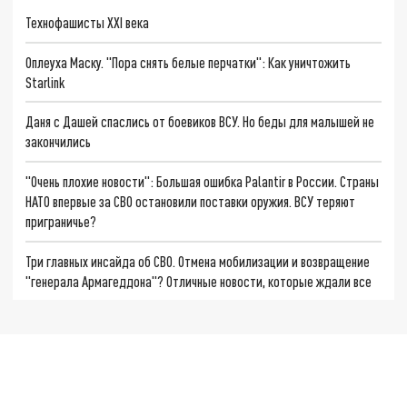
Технофашисты XXI века
Оплеуха Маску. "Пора снять белые перчатки": Как уничтожить
Starlink
Даня с Дашей спаслись от боевиков ВСУ. Но беды для малышей не
закончились
"Очень плохие новости": Большая ошибка Palantir в России. Страны
НАТО впервые за СВО остановили поставки оружия. ВСУ теряют
приграничье?
Три главных инсайда об СВО. Отмена мобилизации и возвращение
"генерала Армагеддона"? Отличные новости, которые ждали все