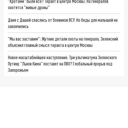
"Кротами" были все? Теракт в центре Москвы: На генералов
охотятся "живые дроны"
Даня с Дашей спаслись от боевиков ВСУ. Но беды для малышей не
закончились
"Мы вас заставим": Жуткие детали охоты на генерала. Зеленский
объяснил главный смысл теракта в центре Москвы
Новое масштабнейшее наступление. Три ультиматума Зеленского
Путину. "Львов Кима" поставят на ПВО? Глобальный прорыв под
Запорожьем