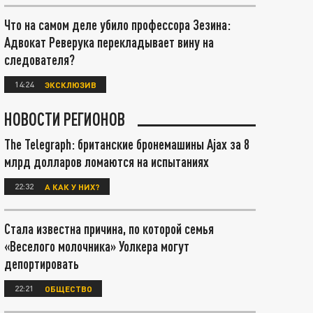
Что на самом деле убило профессора Зезина:
Адвокат Реверука перекладывает вину на
следователя?
14:24
ЭКСКЛЮЗИВ
НОВОСТИ РЕГИОНОВ
The Telegraph: британские бронемашины Ajax за 8
млрд долларов ломаются на испытаниях
22:32
А КАК У НИХ?
Стала известна причина, по которой семья
«Веселого молочника» Уолкера могут
депортировать
22:21
ОБЩЕСТВО