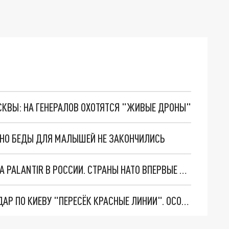
ОСКВЫ: НА ГЕНЕРАЛОВ ОХОТЯТСЯ "ЖИВЫЕ ДРОНЫ"
. НО БЕДЫ ДЛЯ МАЛЫШЕЙ НЕ ЗАКОНЧИЛИСЬ
"ОЧЕНЬ ПЛОХИЕ НОВОСТИ": БОЛЬШАЯ ОШИБКА PALANTIR В РОССИИ. СТРАНЫ НАТО ВПЕРВЫЕ ЗА СВО ОСТАНОВИЛИ ПОСТАВКИ ОРУЖИЯ. ВСУ ТЕРЯЮТ ПРИГРАНИЧЬЕ?
"ТЕРПЕНИЕ ПУТИНА ЛОПНУЛО". РЕКОРДНЫЙ УДАР ПО КИЕВУ "ПЕРЕСЁК КРАСНЫЕ ЛИНИИ". ОСОБЫЕ СПЕЦЫ КНДР НА ЛБС? ТАЙНЫЕ ПЕРЕГОВОРЫ ЕВРОПЫ И МОСКВЫ