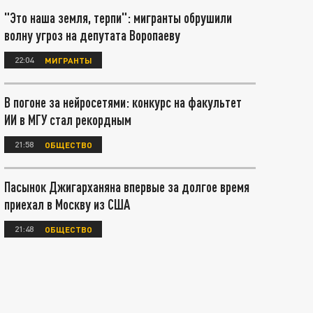
"Это наша земля, терпи": мигранты обрушили
волну угроз на депутата Воропаеву
22:04
МИГРАНТЫ
В погоне за нейросетями: конкурс на факультет
ИИ в МГУ стал рекордным
21:58
ОБЩЕСТВО
Пасынок Джигарханяна впервые за долгое время
приехал в Москву из США
21:48
ОБЩЕСТВО