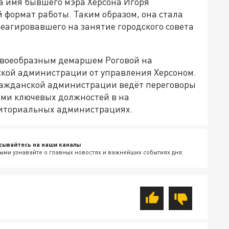
а имя бывшего мэра Херсона Игоря
 формат работы. Таким образом, она стала
еагировавшего на занятие городского совета
своеобразным демаршем Роговой на
ской администрации от управления Херсоном.
ражданской администрации ведёт переговоры
ими ключевых должностей в на
риториальных администрациях.
сывайтесь на наши каналы
ыми узнавайте о главных новостях и важнейших событиях дня.