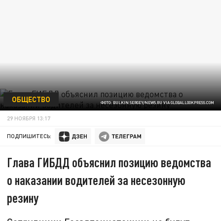
ОБЩЕСТВО
ФОТО: BULKIN SERGEY/NEWS.RU VIA GLOBALLOOKPRESS.COM
29 НОЯБРЯ 13:17
ПОДПИШИТЕСЬ:
Глава ГИБДД объяснил позицию ведомства
о наказании водителей за несезонную
резину