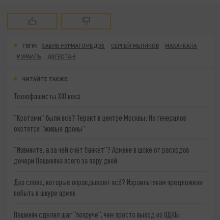
ТЕГИ:
ХАБИБ НУРМАГОМЕДОВ
СЕРГЕЙ МЕЛИКОВ
МАХАЧКАЛА
ИЗРАИЛЬ
ДАГЕСТАН
ЧИТАЙТЕ ТАКЖЕ:
Технофашисты XXI века
"Кротами" были все? Теракт в центре Москвы: На генералов
охотятся "живые дроны"
"Извините, а за чей счёт банкет"? Армяне в шоке от расходов
дочери Пашиняна всего за пару дней
Два слова, которые оправдывают всё? Израильтянам предложили
побыть в шкуре армян
Пашинян сделал шаг "покруче", чем просто выход из ОДКБ: