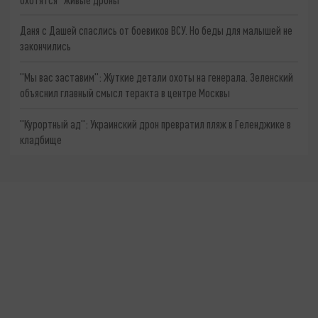
Даня с Дашей спаслись от боевиков ВСУ. Но беды для малышей не
закончились
"Мы вас заставим": Жуткие детали охоты на генерала. Зеленский
объяснил главный смысл теракта в центре Москвы
"Курортный ад": Украинский дрон превратил пляж в Геленджике в
кладбище