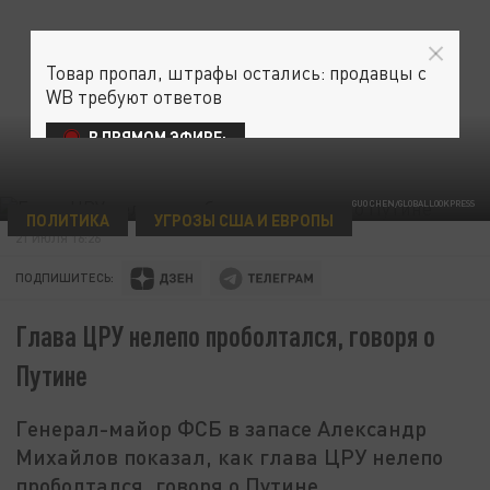
Товар пропал, штрафы остались: продавцы с
WB требуют ответов
В ПРЯМОМ ЭФИРЕ:
GUO CHEN/GLOBALLOOKPRESS
ПОЛИТИКА
УГРОЗЫ США И ЕВРОПЫ
21 ИЮЛЯ 16:26
ПОДПИШИТЕСЬ:
Глава ЦРУ нелепо проболтался, говоря о
Путине
Генерал-майор ФСБ в запасе Александр
Михайлов показал, как глава ЦРУ нелепо
проболтался, говоря о Путине.