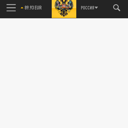
85.64 BRENT
РОССИЯ
89.93 EUR
115093, г. Москва, переулок Партийный,
д.1, к.57, стр.3, эт.1, пом.I, ком.45
Тел.:
+7 (495) 374-77-73
info@tsargrad.tv
Адрес для пресс-релизов
press@tsargrad.tv